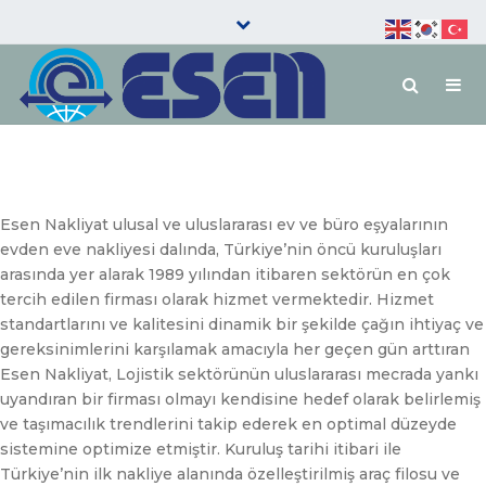
+90 850 215 27 99
Close
top
Gez
bar
aç
Arama
/
kap
Esen Nakliyat ulusal ve uluslararası ev ve büro eşyalarının
evden eve nakliyesi dalında, Türkiye’nin öncü kuruluşları
arasında yer alarak 1989 yılından itibaren sektörün en çok
tercih edilen firması olarak hizmet vermektedir. Hizmet
standartlarını ve kalitesini dinamik bir şekilde çağın ihtiyaç ve
gereksinimlerini karşılamak amacıyla her geçen gün arttıran
Esen Nakliyat, Lojistik sektörünün uluslararası mecrada yankı
uyandıran bir firması olmayı kendisine hedef olarak belirlemiş
ve taşımacılık trendlerini takip ederek en optimal düzeyde
sistemine optimize etmiştir. Kuruluş tarihi itibari ile
Türkiye’nin ilk nakliye alanında özelleştirilmiş araç filosu ve