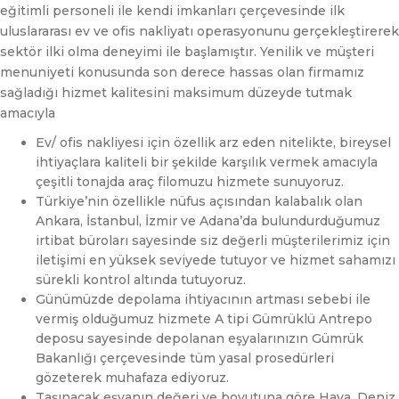
eğitimli personeli ile kendi imkanları çerçevesinde ilk
uluslararası ev ve ofis nakliyatı operasyonunu gerçekleştirerek
sektör ilki olma deneyimi ile başlamıştır. Yenilik ve müşteri
menuniyeti konusunda son derece hassas olan firmamız
sağladığı hizmet kalitesini maksimum düzeyde tutmak
amacıyla
Ev/ ofis nakliyesi için özellik arz eden nitelikte, bireysel
ihtiyaçlara kaliteli bir şekilde karşılık vermek amacıyla
çeşitli tonajda araç filomuzu hizmete sunuyoruz.
Türkiye’nin özellikle nüfus açısından kalabalık olan
Ankara, İstanbul, İzmir ve Adana’da bulundurduğumuz
irtibat büroları sayesinde siz değerli müşterilerimiz için
iletişimi en yüksek seviyede tutuyor ve hizmet sahamızı
sürekli kontrol altında tutuyoruz.
Günümüzde depolama ihtiyacının artması sebebi ile
vermiş olduğumuz hizmete A tipi Gümrüklü Antrepo
deposu sayesinde depolanan eşyalarınızın Gümrük
Bakanlığı çerçevesinde tüm yasal prosedürleri
gözeterek muhafaza ediyoruz.
Taşınacak eşyanın değeri ve boyutuna göre Hava, Deniz