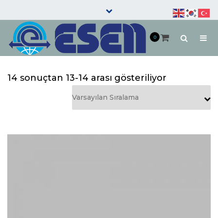
+90 850 215 27 99
Close
top
Gez
0
bar
aç
Arama
/
kap
14 sonuçtan 13-14 arası gösteriliyor