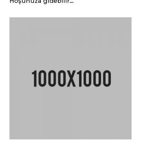
Hoşunuza gidebilir…