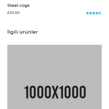
Steel cogs
£
20.00
5
üzerinden
4.50
oy
İlgili ürünler
aldı