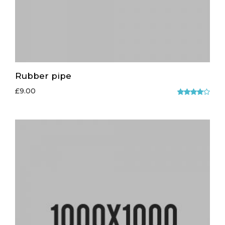
Rubber pipe
£
9.00
5
üzerinde
n
4.00
oy aldı