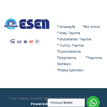
* Anasayfa
*
Biz Kimiz
*
Araç Taşıma
*
Uluslararası
Taşıma
*
Yurtiçi Taşıma
*Gümrükleme
*
Depolama
*Taşınma
Rehberi
*Plaka İşlemleri
Tüm Hakları saklıdır @ Esen Uluslararası Nakliyat –
Whatsapp
İletişim
Powered By
–
WEBCLASS