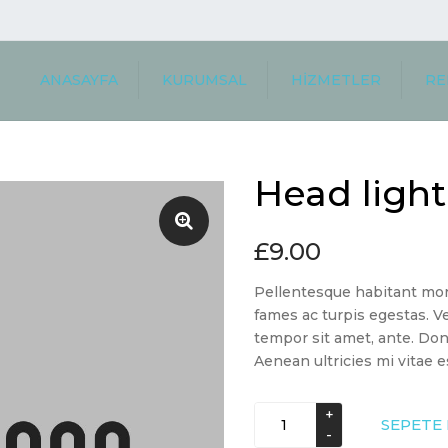
ANASAYFA
KURUMSAL
HİZMETLER
RE
BİZ KİMİZ
ULUSLARARASI TAŞIMA
MÜŞ
KURUMSAL
YURTIÇI TAŞIMA
REF
Head light
MİSYON VE VİZYON
DEPOLAMA
YETKİ BELGELERİMİZ
ARAÇ TAŞIMA
£
9.00
GÜMRÜKLEME
PLAKA İŞLEMLERİ
Pellentesque habitant mor
TAŞINMA REHBERI
fames ac turpis egestas. Ve
tempor sit amet, ante. Do
Aenean ultricies mi vitae e
Head
SEPETE 
light