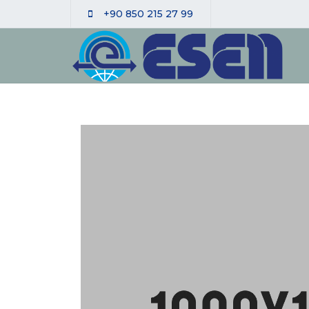
+90 850 215 27 99
🔍