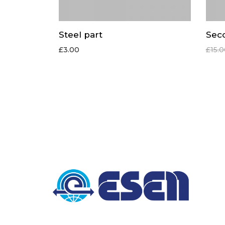
Steel part
Seco
£
3.00
£
15.