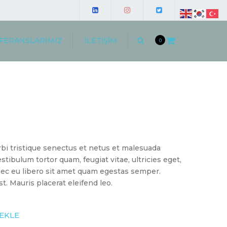
FERANSLARIMIZ
İLETIŞIM
Arama
0
TERI YORUMLARI
İSTANBUL
ERANS MEKTUPLARI
ANKARA
ADANA
İZMIR
HOLLANDA
bi tristique senectus et netus et malesuada
stibulum tortor quam, feugiat vitae, ultricies eget,
nec eu libero sit amet quam egestas semper.
st. Mauris placerat eleifend leo.
EKLE