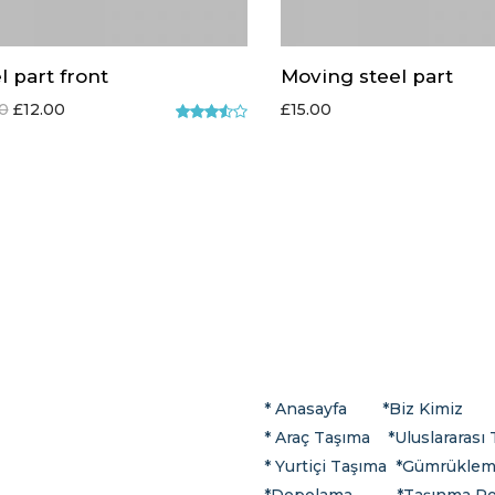
l part front
Moving steel part
00
£
12.00
£
15.00
5
üzerind
en
3.50
oy aldı
* Anasayfa
*
Biz Kimiz
*
Araç Taşıma
*
Uluslararası
*
Yurtiçi Taşıma
*Gümrükle