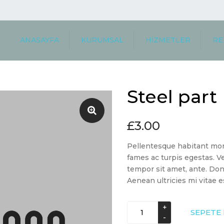
ANASAYFA
KURUMSAL
HİZMETLER
RE
BİZ KİMİZ
ULUSLARARASI TAŞIMA
MÜŞ
KURUMSAL
YURTIÇI TAŞIMA
REF
Steel part
MİSYON VE VİZYON
DEPOLAMA
YETKİ BELGELERİMİZ
ARAÇ TAŞIMA
£
3.00
GÜMRÜKLEME
PLAKA İŞLEMLERİ
Pellentesque habitant mor
TAŞINMA REHBERI
fames ac turpis egestas. Ve
tempor sit amet, ante. Do
Aenean ultricies mi vitae e
Steel
SEPETE 
part