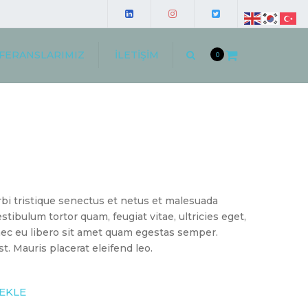
FERANSLARIMIZ
İLETIŞIM
Arama
0
TERI YORUMLARI
İSTANBUL
ERANS MEKTUPLARI
ANKARA
ADANA
İZMIR
HOLLANDA
bi tristique senectus et netus et malesuada
stibulum tortor quam, feugiat vitae, ultricies eget,
nec eu libero sit amet quam egestas semper.
st. Mauris placerat eleifend leo.
EKLE