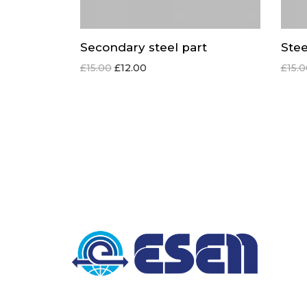
Secondary steel part
Stee
£
15.00
£
12.00
£
15.