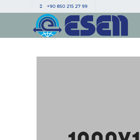
+90 850 215 27 99
🔍